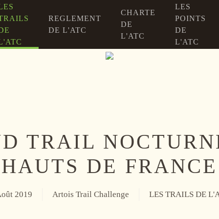
LES
LES
CHARTE
TRAILS
REGLEMENT
POINTS
DE
DE
DE L'ATC
DE
L'ATC
L'ATC
L'ATC
D TRAIL NOCTURN
HAUTS DE FRANCE
Août 2019
Artois Trail Challenge
LES TRAILS DE L'