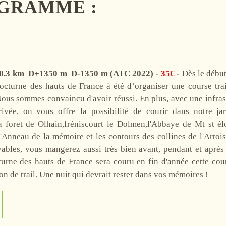
GRAMME :
0.3
km
D+
1350
m
D-
1350
m
(ATC 2022) -
35€
-
Dès le début
octurne des hauts de France à été d’organiser une course trail
 Nous sommes convaincu d'avoir réussi. En plus, avec une infras
rivée, on vous offre la possibilité de courir dans notre jar
 foret de Olhain,fréniscourt le Dolmen,l'Abbaye de Mt st élo
l'Anneau de la mémoire et les contours des collines de l'Artoi
ables, vous mangerez aussi très bien avant, pendant et aprè
urne des hauts de France sera couru en fin d'année cette cou
son de trail. Une nuit qui devrait rester dans vos mémoires !