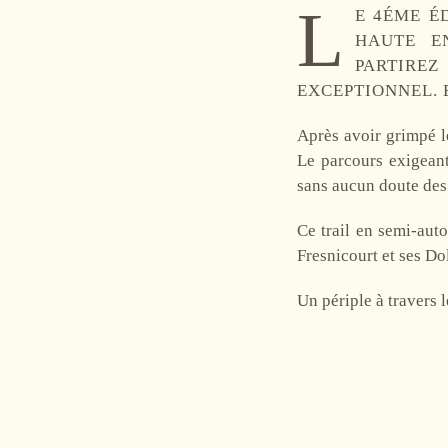
L
E 4ÉME É
HAUTE E
PARTIREZ
EXCEPTIONNEL. 
Après avoir grimpé l
Le parcours exigeant,
sans aucun doute des
Ce trail en semi-aut
Fresnicourt et ses D
Un périple à travers l