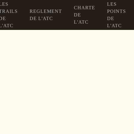
LES
LES
CHARTE
TRAILS
REGLEMENT
POINTS
DE
DE
DE L'ATC
DE
L'ATC
L'ATC
L'ATC