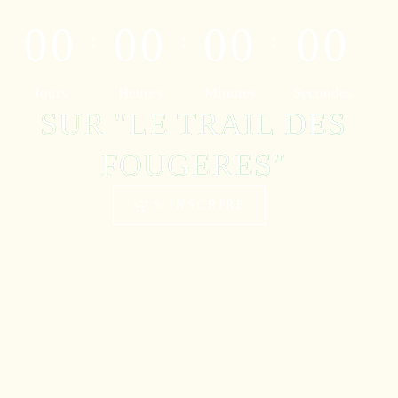
0
0
0
0
0
0
0
0
:
:
:
Jours
Heures
Minutes
Secondes
SUR "LE TRAIL DES
FOUGERES"
S'INSCRIRE