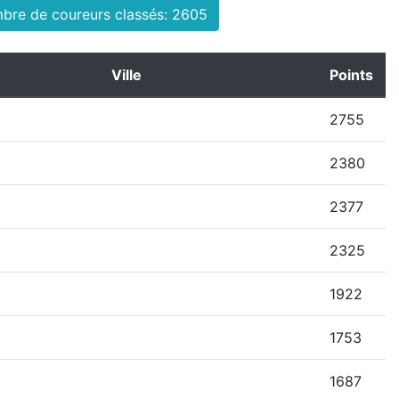
bre de coureurs classés: 2605
Ville
Points
2755
2380
2377
2325
1922
1753
1687