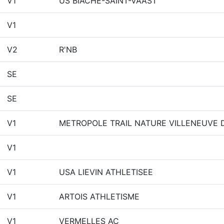
V1
US BIACHE-SAINT-VAAST
V1
V2
R'NB
SE
SE
V1
METROPOLE TRAIL NATURE VILLENEUVE
V1
V1
USA LIEVIN ATHLETISEE
V1
ARTOIS ATHLETISME
V1
VERMELLES AC