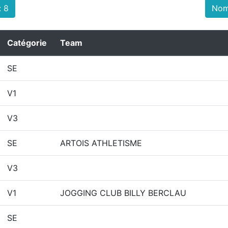
: 8
Nom
Catégorie
Team
SE
V1
V3
SE
ARTOIS ATHLETISME
V3
V1
JOGGING CLUB BILLY BERCLAU
SE