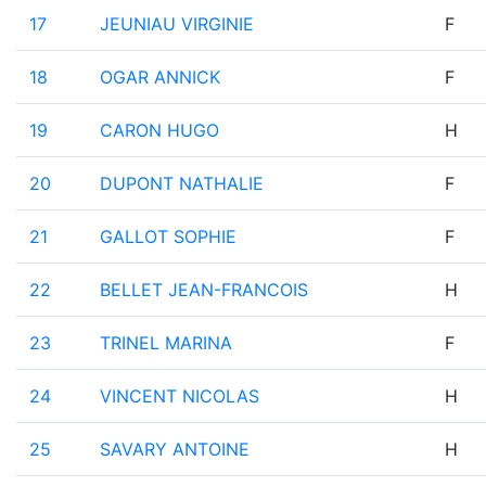
17
JEUNIAU VIRGINIE
F
18
OGAR ANNICK
F
19
CARON HUGO
H
20
DUPONT NATHALIE
F
21
GALLOT SOPHIE
F
22
BELLET JEAN-FRANCOIS
H
23
TRINEL MARINA
F
24
VINCENT NICOLAS
H
25
SAVARY ANTOINE
H