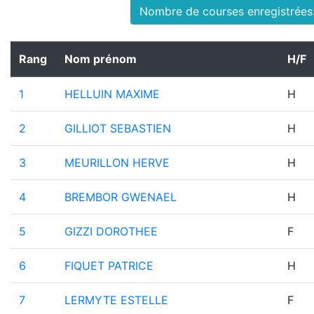
Nombre de courses enregistrées
Rang
Nom prénom
H/F
1
HELLUIN MAXIME
H
2
GILLIOT SEBASTIEN
H
3
MEURILLON HERVE
H
4
BREMBOR GWENAEL
H
5
GIZZI DOROTHEE
F
6
FIQUET PATRICE
H
7
LERMYTE ESTELLE
F