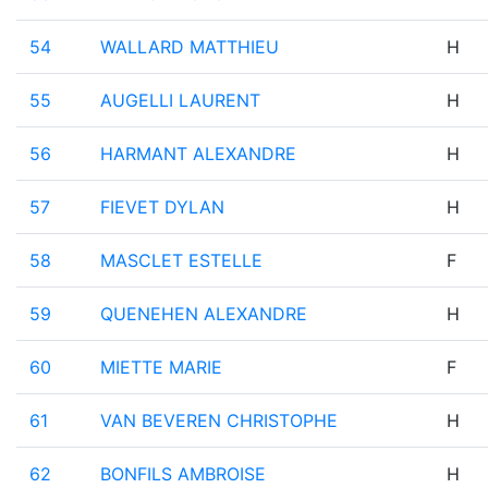
54
WALLARD MATTHIEU
H
55
AUGELLI LAURENT
H
56
HARMANT ALEXANDRE
H
57
FIEVET DYLAN
H
58
MASCLET ESTELLE
F
59
QUENEHEN ALEXANDRE
H
60
MIETTE MARIE
F
61
VAN BEVEREN CHRISTOPHE
H
62
BONFILS AMBROISE
H