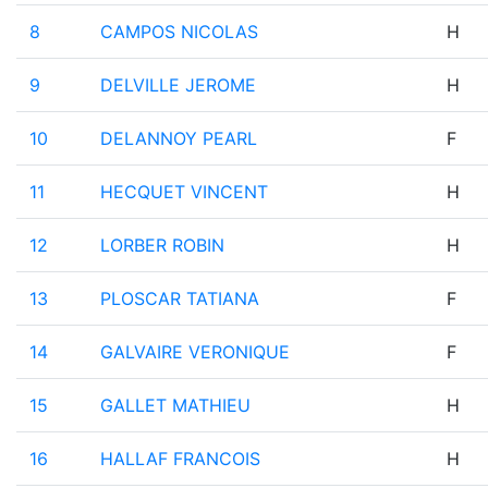
8
CAMPOS NICOLAS
H
9
DELVILLE JEROME
H
10
DELANNOY PEARL
F
11
HECQUET VINCENT
H
12
LORBER ROBIN
H
13
PLOSCAR TATIANA
F
14
GALVAIRE VERONIQUE
F
15
GALLET MATHIEU
H
16
HALLAF FRANCOIS
H