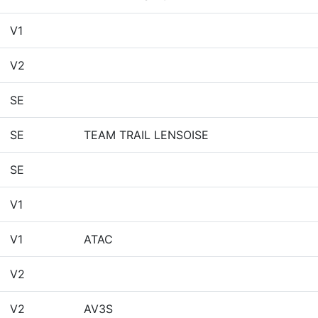
V1
V2
SE
SE
TEAM TRAIL LENSOISE
SE
V1
V1
ATAC
V2
V2
AV3S