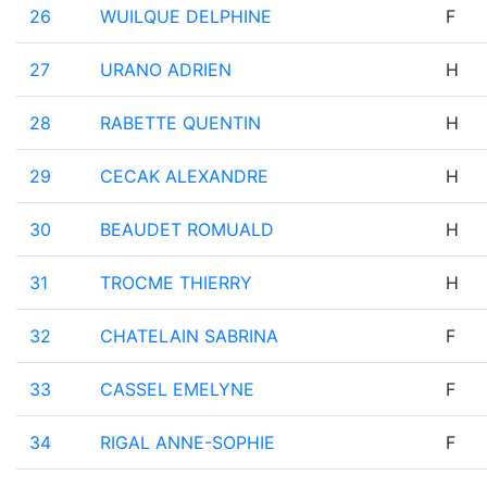
26
WUILQUE DELPHINE
F
27
URANO ADRIEN
H
28
RABETTE QUENTIN
H
29
CECAK ALEXANDRE
H
30
BEAUDET ROMUALD
H
31
TROCME THIERRY
H
32
CHATELAIN SABRINA
F
33
CASSEL EMELYNE
F
34
RIGAL ANNE-SOPHIE
F