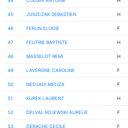
44
COUSIN ANTOINE
H
45
JUSZCZAK SEBASTIEN
H
46
FERLIN ELODIE
F
47
FEUTRIE BAPTISTE
H
48
MASSELOT REMI
H
49
LAVERGNE CAROLINE
F
50
NEDJADI MELIZA
F
51
KUREK LAURENT
H
52
DELVAL ROJEWSKI AURELIE
F
53
DERACHE CECILE
F