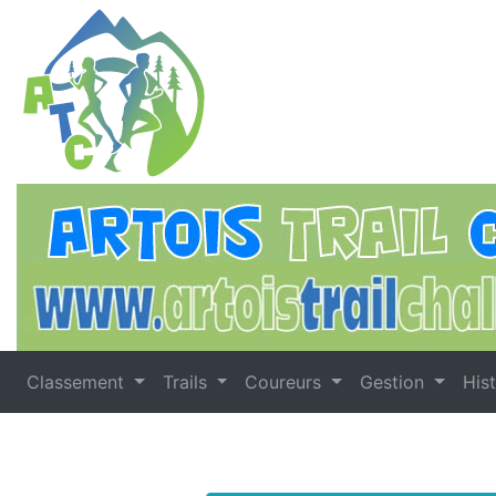
Classement
Trails
Coureurs
Gestion
His