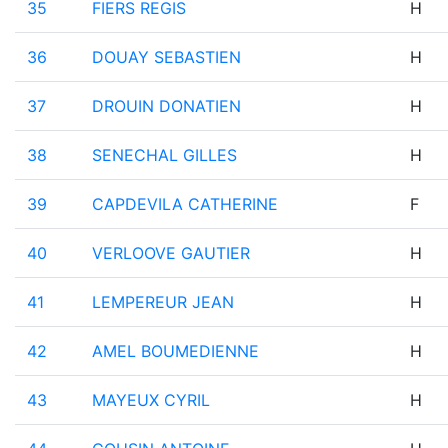
35
FIERS REGIS
H
36
DOUAY SEBASTIEN
H
37
DROUIN DONATIEN
H
38
SENECHAL GILLES
H
39
CAPDEVILA CATHERINE
F
40
VERLOOVE GAUTIER
H
41
LEMPEREUR JEAN
H
42
AMEL BOUMEDIENNE
H
43
MAYEUX CYRIL
H