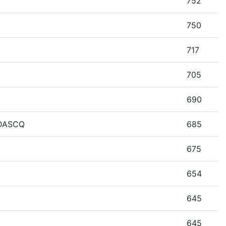
752
750
717
705
690
 DASCQ
685
675
654
645
645